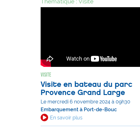
Thématique : Visite
Visite
Visite en bateau du parc
Provence Grand Large
Le mercredi 6 novembre 2024 à 09h30
Embarquement à Port-de-Bouc
En savoir plus