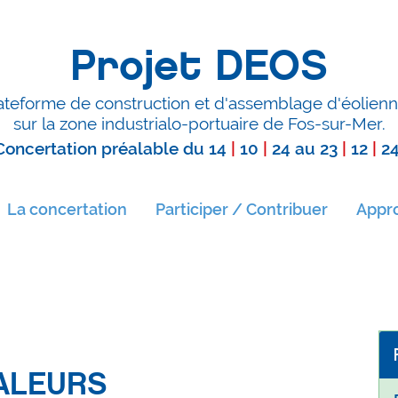
Projet DEOS
ateforme de construction et d'assemblage d'éolienn
sur la zone industrialo-portuaire de Fos-sur-Mer.
Concertation préalable du
14
|
10
|
24
au
23
|
12
|
2
La concertation
Participer / Contribuer
Appro
VALEURS