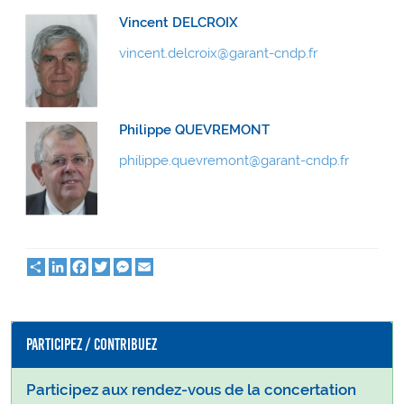
Vincent DELCROIX
vincent.delcroix@garant-cndp.fr
Philippe QUEVREMONT
philippe.quevremont@garant-cndp.fr
Partager
LinkedIn
Facebook
Twitter
Messenger
Email
Participez / Contribuez
Participez aux rendez-vous de la concertation